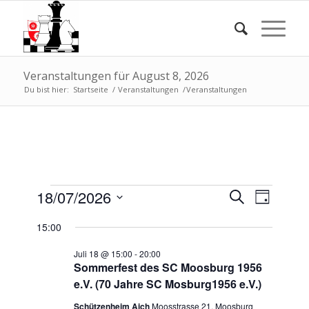
Veranstaltungen für August 8, 2026
Du bist hier:
Startseite
/
Veranstaltungen
/
Veranstaltungen
Veranstaltungen
Veransta
Verans
18/07/2026
Suche
Tag
Ansich
Suche
für
Datum
Naviga
15:00
wählen.
und
Juli
Ansichte
Juli 18 @ 15:00
-
20:00
18,
Sommerfest des SC Moosburg 1956
Navigati
e.V. (70 Jahre SC Mosburg1956 e.V.)
2026
Schützenheim Aich
Moosstrasse 21, Moosburg