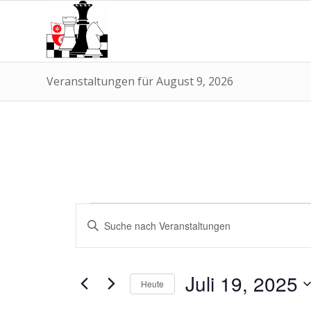
Veranstaltungen für August 9, 2026
Veranstaltungen
Veranstaltungen
Bitte
Suche
für
Schlüsselwort
und
eingeben.
Juli
Suche
Ansichten,
Juli 19, 2025
nach
19,
Heute
Navigation
Veranstaltungen
Datum
Schlüsselwort.