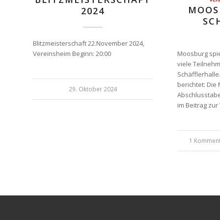
MOOS
2024
SC
Blitzmeisterschaft 22.November 2024,
Vereinsheim Beginn: 20:00
Moosburg spie
viele Teilnehm
Schäfflerhall
berichtet: Di
29. Oktober 2024
Abschlusstabe
im Beitrag zur
1 Kommen
/