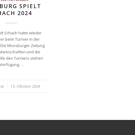
BURG SPIELT
HACH 2024
lt Schach hatte wieder
er beim Turnier in der
e.Die Moosburger Zeitung
e Mannschaften und die
lle des Turniers stehen
 Verfügung. …
tar
13. Oktober 2024