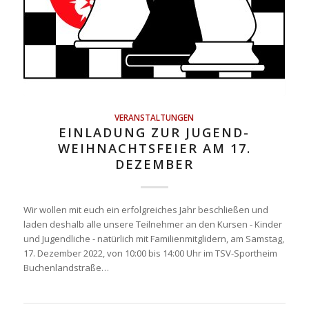
VERANSTALTUNGEN
EINLADUNG ZUR JUGEND-
WEIHNACHTSFEIER AM 17.
DEZEMBER
Wir wollen mit euch ein erfolgreiches Jahr beschließen und
laden deshalb alle unsere Teilnehmer an den Kursen - Kinder
und Jugendliche - natürlich mit Familienmitglidern, am Samstag,
17. Dezember 2022, von 10:00 bis 14:00 Uhr im TSV-Sportheim
Buchenlandstraße…