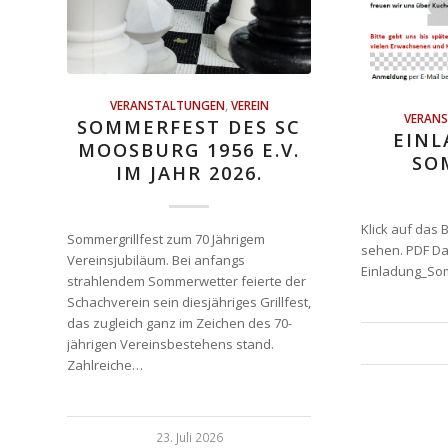
VERANSTALTUNGEN
,
VEREIN
VERAN
SOMMERFEST DES SC
EIN
MOOSBURG 1956 E.V.
SO
IM JAHR 2026.
Klick auf das 
Sommergrillfest zum 70 Jährigem
sehen. PDF Da
Vereinsjubiläum. Bei anfangs
Einladung_So
strahlendem Sommerwetter feierte der
Schachverein sein diesjähriges Grillfest,
das zugleich ganz im Zeichen des 70-
jährigen Vereinsbestehens stand.
Zahlreiche…
23. Juli 2026