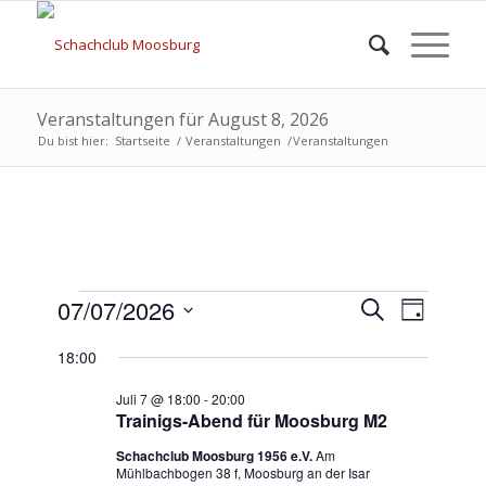
Veranstaltungen für August 8, 2026
Du bist hier:
Startseite
/
Veranstaltungen
/
Veranstaltungen
Veranstaltungen
Veransta
Verans
07/07/2026
Suche
Tag
Ansich
Suche
für
Datum
Naviga
18:00
wählen.
und
Juli
Ansichte
Juli 7 @ 18:00
-
20:00
7,
Trainigs-Abend für Moosburg M2
Navigati
2026
Schachclub Moosburg 1956 e.V.
Am
Mühlbachbogen 38 f, Moosburg an der Isar